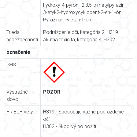
hydroxy-4-pyron , 2,3,5-trimetylpyrazín,
3-etyl-2-hydroxycyklopent-2-en-1-ón ,
Pyrazínu-1-yletan-1-ón
Trieda
Podráždenie očí, kategória 2, H319
nebezpečnosti
Akútna toxicita, kategória 4, H302
označenie
GHS
Výstražné
POZOR
slovo
H / EUH vety
H319 - Spôsobuje vážne podráždenie
očí.
H302 - Škodlivý po požití.