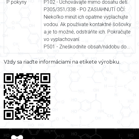
P pokyny
P102 - Uchovávajte mimo dosahu detí.
P305/351/338 - PO ZASIAHNUTÍ OČÍ:
Niekoľko minút ich opatrne vyplachujte
vodou. Ak používate kontaktné šošovky
a je to možné, odstráňte ich. Pokračujte
vo vyplachovaní.
P501 - Zneškodnite obsah/nádobu do...
Vždy sa riaďte informáciami na etikete výrobku.