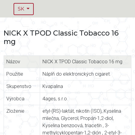
SK
NICK X TPOD Classic Tobacco 16
mg
Názov
NICK X TPOD Classic Tobacco 16 mg
Použitie
Náplň do elektronických cigaret.
Skupenstvo
Kvapalina
Výrobca
4ages, s.r.o.
Zloženie
etyl-(RS)-laktát, nikotín (ISO), Kyselina
mliečna, Glycerol, Propán-1,2-diol,
Kyselina benzoová, triacetín , 3-
methylcyklopentan-1,2-dión , 2-etyl-3-