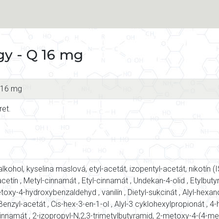
y - Q 16 mg
 16 mg
ret.
alkohol, kyselina maslová, etyl-acetát, izopentyl-acetát, nikotín (
riacetín , Metyl-cinnamát , Etyl-cinnamát , Undekan-4-olid , Etylbutyr
oxy-4-hydroxybenzaldehyd , vanilín , Dietyl-sukcinát , Alyl-hexano
 Benzyl-acetát , Cis-hex-3-en-1-ol , Alyl-3 cyklohexylpropionát , 4
innamát , 2-izopropyl-N,2,3-trimetylbutyramid, 2-metoxy-4-(4-met