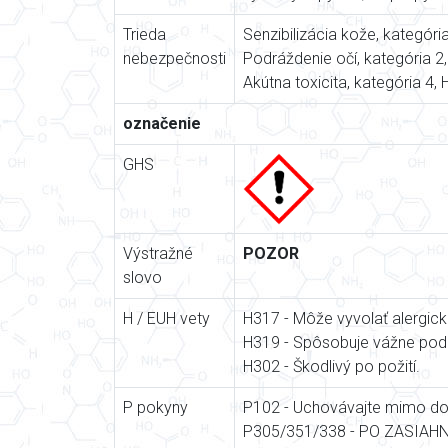
Trieda
Senzibilizácia kože, kategóri
nebezpečnosti
Podráždenie očí, kategória 2
Akútna toxicita, kategória 4,
označenie
GHS
Výstražné
POZOR
slovo
H / EUH vety
H317 - Môže vyvolať alergick
H319 - Spôsobuje vážne podr
H302 - Škodlivý po požití.
P pokyny
P102 - Uchovávajte mimo dos
P305/351/338 - PO ZASIAHNUT