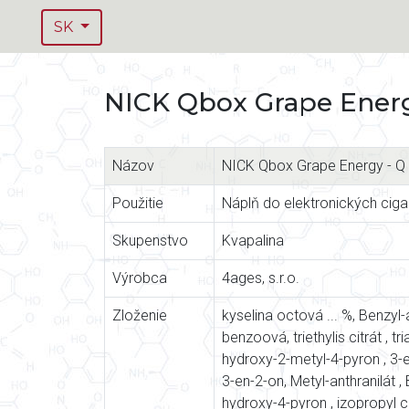
SK
NICK Qbox Grape Energ
Názov
NICK Qbox Grape Energy - Q
Použitie
Náplň do elektronických ciga
Skupenstvo
Kvapalina
Výrobca
4ages, s.r.o.
Zloženie
kyselina octová ... %, Benzyl-
benzoová, triethylis citrát , t
hydroxy-2-metyl-4-pyron , 3-et
3-en-2-on, Metyl-anthranilát ,
hydroxy-4-pyron , izopropyl c