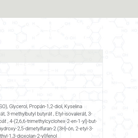
ISO), Glycerol, Propán-1,2-diol, Kyselina
át, 3-methylbutyl butyrát , Etyl-isovalerát, 3-
át , 4-(2,6,6-trimethylcyclohex-2-en-1-yl)-but-
-hydroxy-2,5-dimetylfuran-2 (3H)-ón, 2-etyl-3-
hyl-1,3-dioxolan-2-yl)fenol