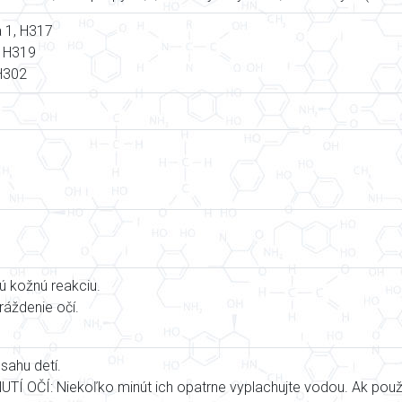
a 1, H317
, H319
 H302
ú kožnú reakciu.
áždenie očí.
ahu detí.
Í OČÍ: Niekoľko minút ich opatrne vyplachujte vodou. Ak použ