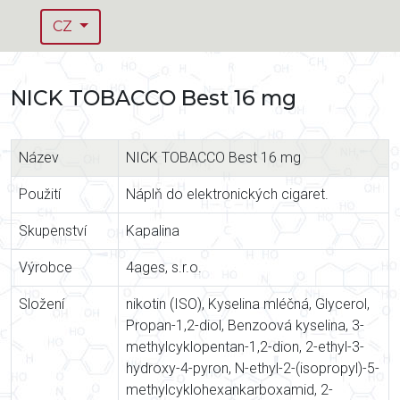
CZ
NICK TOBACCO Best 16 mg
Název
NICK TOBACCO Best 16 mg
Použití
Náplň do elektronických cigaret.
Skupenství
Kapalina
Výrobce
4ages, s.r.o.
Složení
nikotin (ISO), Kyselina mléčná, Glycerol,
Propan-1,2-diol, Benzoová kyselina, 3-
methylcyklopentan-1,2-dion, 2-ethyl-3-
hydroxy-4-pyron, N-ethyl-2-(isopropyl)-5-
methylcyklohexankarboxamid, 2-