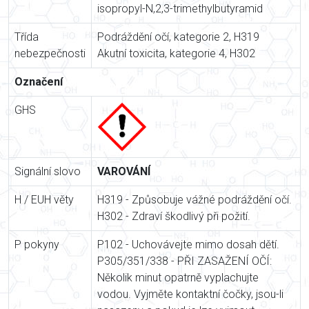
isopropyl-N,2,3-trimethylbutyramid
Třída
Podráždění očí, kategorie 2, H319
nebezpečnosti
Akutní toxicita, kategorie 4, H302
Označení
GHS
Signální slovo
VAROVÁNÍ
H / EUH věty
H319 - Způsobuje vážné podráždění očí.
H302 - Zdraví škodlivý při požití.
P pokyny
P102 - Uchovávejte mimo dosah dětí.
P305/351/338 - PŘI ZASAŽENÍ OČÍ:
Několik minut opatrně vyplachujte
vodou. Vyjměte kontaktní čočky, jsou-li